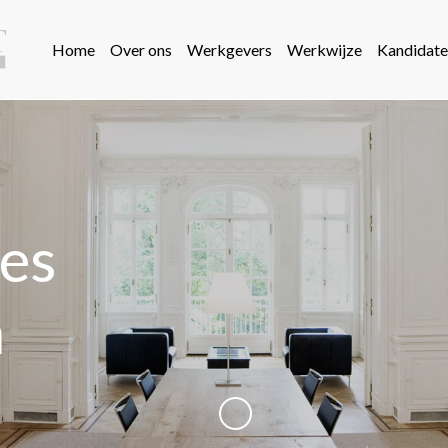
Home
Over ons
Werkgevers
Werkwijze
Kandidate
res
n