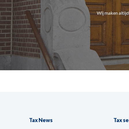
Wij maken altij
Tax News
Tax s