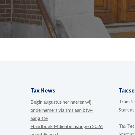
Tax News
Tax s
Transfer
Begin augustus herinneren wij
Start a
ondernemers via sms aan btw-
aangifte
Tax Tech
Handboek Milieubelastingen 2026
Start a
gepubliceerd