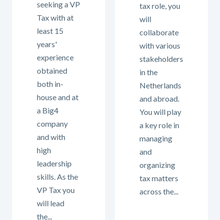
seeking a VP
tax role, you
Tax with at
will
least 15
collaborate
years'
with various
experience
stakeholders
obtained
in the
both in-
Netherlands
house and at
and abroad.
a Big4
You will play
company
a key role in
and with
managing
high
and
leadership
organizing
skills. As the
tax matters
VP Tax you
across the...
will lead
the...